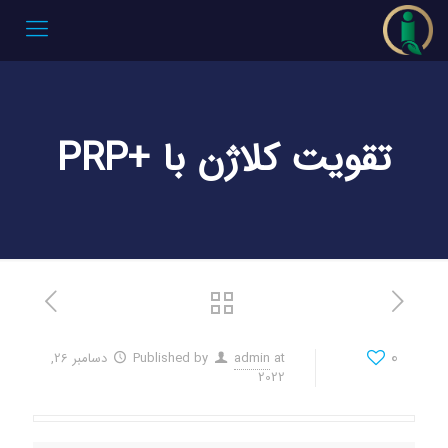
تقویت کلاژن با +PRP
0
at
admin
Published by
دسامبر 26,
2022