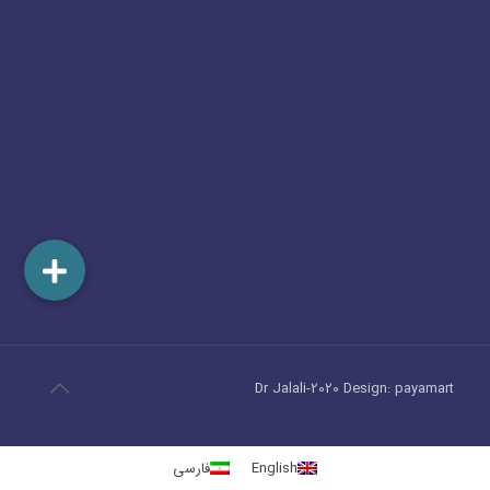
Dr Jalali-2020 Design:
payamart
English
فارسی