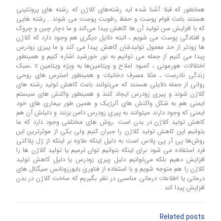
همانطور که قبلا آشنا شده اید رشته‌های کلاژن که رشته های پروتئینی
هستند باعث قوام پوست و حفظ رطوبت پوست می شوند . رشته هایی
که با افزایش سن تولید آن ها کاهش پیدا می‌کند و ما دچار چین و چروک
و افتادگی پوست می شویم ، البته دلایل دیگری هم وجود دارد که کلاژن
ها زودتر از حد معمول تولیدشان کاهش پیدا می کند و ما پیری زودرس
پیدا می کنیم از جمله می توانیم به نور خورشید اشاره کنیم و همینطور
اختلالات هورمونی ، کمبود املاح و ویتامین‌ها به ویژه ویتامین c ،سبک
زندگی نادرست ، مثلا مصرف دخانیات و همینطور استرس های روحی
روانی از جمله دلایلی هستند که می‌توانند باعث کاهش تولید رشته های
کلاژن شوند و پیری زودرس ایجاد کنند و همینطور واکنش های سیستم
ایمنی هم به شکل واکنش های آلرژیک و همین طور بیماری های خود
ایمنی که وجود دارند میتوانند به پیری زودرس دامن بزنند و دلیلش آن هم
کاهش تولید کلاژن در بدن است .روش های مختلفی وجود دارد که ما
بتوانیم این کاهش تولید کلاژن را جبران کنیم ولی یکی از موثرترین این
روش‌ها پی آر پی پلاس است به دلیل اینکه علاوه بر اینکه از ژل پلاکتی
فرد استفاده می شود برای اینکه بتوانیم توان ترمیم یا تولید کلاژن ها را
افزایش دهیم بلکه می‌توانیم دلیل پیری زودرس یا دلیل کاهش تولید
کلاژن را هم متوجه شویم و با استفاده از فناوری بایورزونانس سیگنال های
درمانی یا اطلاعات درمانی مناسبی در نظر بگیریم که ساخت کلاژن در بدن
افزایش پیدا کند .
Related posts