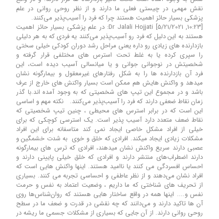
نقش مهمی در چیستی فعلی ما دارند و از نظر روحی روانی در علم
پزشکی بسیار حائز اهمیت هستند چرا که فرد را آسیب‌پذیر می‌کنند.
[10:23, 5/21/2021] Dr Jalali Hojjati: در علم پزشکی بسیار حائز اهمیت
هستند به این دلیل که فرد رو آسیب‌پذیر می‌کنند یه فردی که به هر دلیلی
بازدارنده های زیادی رو داره یعنی مراحل رشد دوران کودکی خیلی سختی
را سپری کرده یا به غلط تحت استرس های مختلفی قرار گرفته و
شخصیتش در نوجوانی جوانی و یا میانسالی آسیب دیده است، این
فرد آن بازدارنده ها را به شکل رفتارهای غیرمعقول و بیمارگونه نشان
میدهد و واکنش هایش هم ممکن است بسیار واکنش های خارج از عرف
باشد و در مجموع این تیپ های شخصیتی که به وجود آمده اند.با گذر
زمان نقاط ضعفی دارند که فرد را آسیب‌پذیر می‌کنند. نکته مهم و اساسی
این است که در برابر استرس های محیطی ، چنین تیپ شخصیتی که
نقاط ضعف متعدد دارد آسیب پذیر است. یک استرسی کوچکی که برای
خیلی از افراد مشکل خاصی ایجاد نمی کند متاسفانه برای این افراد
مشکلات زیادی ایجاد میکند. افرادی که خلق و خوی به شدت خشمگین و
عصبی دارند سریع واکنش نشان میدهند، افرادی که ترس های بیمارگونه
دارند اضطراب‌های منتشر دارند و افرادی که خلق خیلی پایینی دارند و
احساس افسردگی می کنند یا ناامید هستند. اینها واکنش هایی است که
افراد نشان می‌دهند و از نظر عاطفی و احساسی تجربه می کنند. بسیاری
از تحریف های شناختی که ما داریم ، وضعیت اعتماد به نفس و حرمت
نفس و.... اینها همه در واقع ساختار هایی هستند که روان‌شناس‌ها روی
آن ها تاکید دارند و می‌دانند که چه نقشی در قدرت و ضعف ما در سطح
روحی روانی دارند. از آن جایی که بسیاری از مشکلات جسمی ما ریشه در