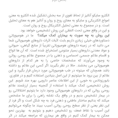
الکترو سایکو آنالیز از لحاظ لغوی از سه بخش تشکیل شده الکترو به معنی
امواج الکتریکی و سایکو به معنای روح و روان و آنالیز هم به معنای تحلیل
است. و در مجموع به معنی تحلیل الکتریکال روح و روان است.
و این در واقع معنی تحت الفظی این روش تشخیصی خواهد بود.
این روش به چه صورت به بیماران کمک میکند؟
ما در هومیوپاتی
دستاوردهای خیلی زیادی داریم بابت اثبات اثرات داروهای هومیوپاتی شما
می دانید که در زمینه داروهای هومیوپاتی تقریباً از منابع گیاهی، حیوانی
و مواد معدنی داروهای بسیار متنوعی استخراج شده است. که آن ها انواع
و اقسام علائم جسمی احساسی و ذهنی یا در مجموع علائم روحی روانی
به وجود می‌آورند که مشخصات خاصی را به هر کدام از داروهای
هومیوپاتی می بخشند. حالا در نظر بگیرید اگر کسی این علائم رو داشته
باشد همچنان که میتونه در طب هومیوپاتی مورد درمان قرار بگیرد و این
علائم از بین برود ما میتونیم از این اصل بنیادین استفاده کنیم و در فناوری
بایورزونانس به خوبی از این اطلاعات عناصر دارویی بهره مند شویم. این
روش تشخیصی کمک میکند با استفاده از گنجینه بسیار ارزشمند علائم
روحی روانی که در داروهای هومیوپاتی وجود دارد ما بتونیم اختلالاتی رو
در بیمار تشخیص بدیم و در واقع یک نقشه راهی را برای ما مشخص
میکند که بدانیم ساختار عاطفی و ذهنی فرد به چه شکل است و اگر فرد از
این نظر یعنی از نظر سطح روحی روانی آسیب ببیند ما چگونه می‌توانیم
این آسیب یا نقاط ضعف رو تشخیص دهیم و بتونیم به بهترین نحو
ممکن به بیمار کمک کنیم در واقع هر بیماری که مراجعه میکند در اثر