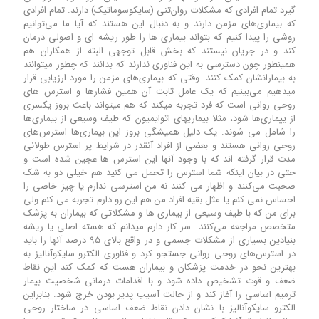
گیرد تمام افرادی که مشکلات روان‌تنی (سایکوسوماتیک) دارند. تمام افرادی
که بیماری‌های مزمن دارند و به دنبال این هستند که آیا ما می‌توانیم
روشی را پیدا کنیم که بتواند بیماری ها را طور ریشه ای و اصولی درمان
کند و در جریان نیستند که بخش قابل توجهی البته از همکاران هم
همینطور چون دسترسی به این فناوری ندارند که بدانند که چطور میتوانند
به بیمارانشان کمک کنند. وقتی که بیماری‌های مزمن را مورد ارزیابی قرار
میدهیم می‌بینیم که یک عامل ثابت آن همین فشارها و استرس های
روحی روانی است که فرد تجربه میکند که هم میتواند باعث بروز یکسری
از ییماری‌ها شود، مثلا بیماریهای اتوایمیون که طیف وسیعی از بیماری‌ها
را شامل می شوند. یک دلیل همیشگی بروز این بیماری‌ها استرس‌های
روحی روانی هستند و بعضی از افراد آنقدر در شرایط پر استرس طولانی
مدت قرار گرفته اند که با وجود آنها این استرس ها عجین شده است و
حتی در بیان اینکه شما استرس را تحمل می کنید هم خیلی دو به شک
صحبت می‌کنند و اظهار می کنند نه من استرسی ندارم یا چیز خاصی را
احساس نمی کنم یا مثل بقیه افراد من هم این رو دارم تجربه می کنم ولی
برای من که با طیف وسیعی از بیماری ها و مشکلاتی که بیماران به پزشک
متخصص مراجعه می‌کنند سر کار دارم میدانم که هسته اصلی یا ریشه
بنیادین بسیاری از مشکلات جسمی و در واقع بالای ۹۵ درصد آنها را باید
در استرس‌های روحی روانی جستجو کرد و فناوری الکترو سایکوآنالیز به
بهترین نحو در خدمت پزشکان و بیماران هست که کمک کند این نقاط
ضعف و قوت تشخیص داده شود و با اقدامات درمانی شخصیت بیمار
ترمیم اساسی را آغاز کند و از حالت آسیب پذیر بودن خرج شود. بنابراین
الکترو سایکوآنالیز با نشان دادن نقاط ضعف اساسی در ساختار روحی