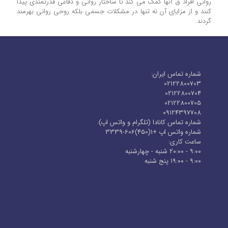
روانی افراد ق آنها کمک می کند تا ساختار روانی و دفاعی قدرتمندی پیدا
کنند و از مزایای آن نه تنها در مشکلات جسمی بلکه روحی روانی بهرمند
گردند.
شماره تماس ایران:
02122800703
02122800704
02122800705
09124397708
شماره تماس کانادا (تلگرام و واتس اپ):
شماره واتس اپ +1(450)606-3339
ساعت کاری:
۹:۰۰ - ۲۰:۰۰ شنبه - چهارشنبه
۹:۰۰ - ۱۹:۰۰ پنج شنبه