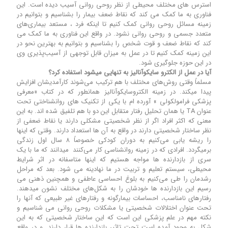
استرس های مختلف محیطی از نظر روحی روانی آسیب دیده است. این
فناوری به ما کمک می کند که نقاط ضعف بیمار را بشناسیم و بتوانیم در
زمینه مسائل روحی روانی کمک کنیم تا اینکه فرد ، مستعد بیماری‌های
متعدد جسمی و روحی روانی نشود. در واقع این فناوری به ما کمک می
کند که نقاط ضعف و قوت شخص را بشناسیم و بتوانیم به بهترین نحو در
این زمینه کمک کنیم تا در عمل به میزان قابل توجهی از آسیب‌پذیری وی
در این حوزه جلوگیری شود.
آیا در عمل از الکترو سایکوآنالیز به تنهایی میشود استفاده کرد؟
مسلماً وقتی روش‌های مختلف با هم ترکیب می‌شوند کارآمدیشان افزایش
پیدا میکند. در زمینه الکتروسایکوآنالیز همانطور که در کتاب «معرفی
پزشکی فرامولکولی » آورده ام با یکی از تکنیک های روانشناختی تحت
عنوان TA یا همان تحلیل رفتار متقابل این دو با هم تلفیق شده اند. به این
معنی که اکثر افراد اگر از نظر شخصیتی مشکلی دارند یا نقاط ضعفی از
نظر ساختار شخصیتی دارند در واقع به آن ها استعداد دارند. وقتی که اینها
را ریشه یابی می‌کنیم به دوران کودکی خصوصاً ۸ سال اول زندگی
برمیگردد. افرادی که در زمینه روانشناسی کار می‌کنند میدانند که ما با یک
سری از بازدارنده ها مواجه هستیم که اینها متاسفانه در اثر شرایط
محیطی، سیستم تعلیم و تربیت در ما نهادینه می شود. بعد که مراحل
رشدمان را طی می‌کنیم به بلوغ احساسی عاطفی و همچنین ذهنی می
رسیم این بازدارنده ها خودشان را به شکل‌های مختلف نشون میدهند.
رفتارهای نامناسب، احساسات بیمارگونه و رفتارهای غیر طبیعی که آنها را
تحت عنوان اختلالات شخصیتی یا مشکلات روحی روانی می شناسیم و
نکته مهم در علم پزشکی این است که این ساختار شخصیتی که به این
شکل به وجود آمده است تحت تاثیر بازدارنده ها قرار دارند. و در واقع