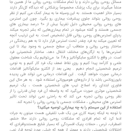
مسائل روحی روانی دارند و یا تمام مشکلات روحی روانی ما از همین جا
منشأ میگیرند برای یک پزشک مخصوصاً پزشکانی که دیدگاه کل‌نگر دارند
بسیار حائز اهمیت هستند. به این وسیله ما به بیمار کمک می کنیم از نظر
روحی روانی بتواند جلوی پیشرفت بیماری رو بگیرد. چون این استرس
های روحی روانی محیطی دلیل تقریباً بیش از ۹۰ درصد بیماری های
جسمی هستند و گفته میشود در تمام بیماری‌هایی که بشر تجربه میکند
ردپای استرس‌های روحی روانی قابل تشخیص است. به این ترتیب آنچه
که تعیین میکند یه فرد چقدر تحت استرس قرار دارد تا به هم ریختگی در
ساختار روحی روانی و متعاقب آن سطح جسمی به وجود بیاد تا این
استرس‌ها را به ارگان‌های مختلف انتقال دهد، ساختار شخصیتی فرد
است. در واقع با الکترو سایکوآنالیز و TA ما می‌توانیم یک شناخت معقول
علمی و کارآمد پیدا کنیم و روی نقاط ضعف یک فرد کار کنیم و به نوعی
ترمیم شخصیتی انجام دهیم . یعنی بعد از الکترو سایکوآنالیز اقدامات
درمانی صورت خواهد گرفت . این اقدامات درمانی می تواند طی پدیده
بایورزونانس باشد یا از داروهای هومیوپاتی استفاده شود . به هر حال این
فناوری ابتدای راه اصلاح تیپ های شخصیتی هست ، یک ترمیم
شخصیتی موثری صورت می‌گیرد که به واسطه آن فرد چنان قدرتی را از
نظر روحی روانی تجربه می کند که به راحتی نمی تواند تحت تاثیر
استرس های محیطی ، مشکلات جسمی یا روحی روانی را تجربه کند.
استفاده از این سیستم را به چه بیمارانی توصیه میکنید؟
با توجه به اینکه زمینه کاری من یک طب تلفیقی هست میتون به جرات
ادعا کرد که تمام افرادی که مشکلات روحی روانی دارند حالا خشم،
اضطراب، ترس ، حملات پنیک افسردگی که بسیار شایع هستندوافرادی که
اختلالات شخصیتی دارند و مهمتر از همه که خیلی مورد توجه قرار نمی